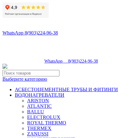
8(496)547-98-57
8(903)224-93-79
WhatsApp 8(903)224-96-38
tdsaturn@yandex.ru
Московская область, г.Сергиев Посад, Скобяное ш., д. 5А
пн-пт 9:00-19:00 | суб 9:00-18:00 | вос 9:00-17:00
8(496)547-98-57
|
WhatsApp 8(903)224-96-38
Выберите категорию
АСБЕСТОЦЕМЕНТНЫЕ ТРУБЫ И ФИТИНГИ
ВОДОНАГРЕВАТЕЛИ
ARISTON
ATLANTIC
BALLU
ELECTROLUX
ROYAL THERMO
THERMEX
ZANUSSI