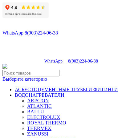
8(496)547-98-57
8(903)224-93-79
WhatsApp 8(903)224-96-38
tdsaturn@yandex.ru
Московская область, г.Сергиев Посад, Скобяное ш., д. 5А
пн-пт 9:00-19:00 | суб 9:00-18:00 | вос 9:00-17:00
8(496)547-98-57
|
WhatsApp 8(903)224-96-38
Выберите категорию
АСБЕСТОЦЕМЕНТНЫЕ ТРУБЫ И ФИТИНГИ
ВОДОНАГРЕВАТЕЛИ
ARISTON
ATLANTIC
BALLU
ELECTROLUX
ROYAL THERMO
THERMEX
ZANUSSI