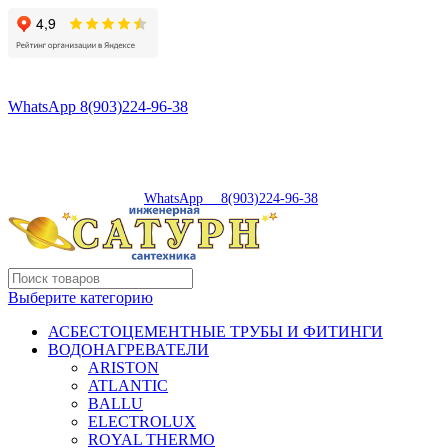
8(496)547-98-57
8(903)224-93-79
WhatsApp 8(903)224-96-38
tdsaturn@yandex.ru
Московская область, г.Сергиев Посад, Скобяное ш., д. 5А
пн-пт 9:00-19:00 | суб 9:00-18:00 | вос 9:00-17:00
8(496)547-98-57
|
WhatsApp 8(903)224-96-38
Выберите категорию
АСБЕСТОЦЕМЕНТНЫЕ ТРУБЫ И ФИТИНГИ
ВОДОНАГРЕВАТЕЛИ
ARISTON
ATLANTIC
BALLU
ELECTROLUX
ROYAL THERMO