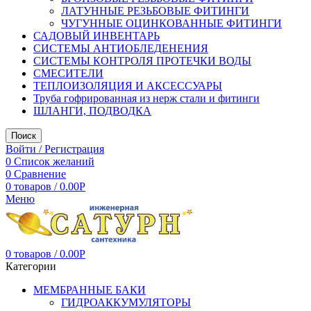
ЛАТУННЫЕ РЕЗЬБОВЫЕ ФИТИНГИ
ЧУГУННЫЕ ОЦИНКОВАННЫЕ ФИТИНГИ
САДОВЫЙ ИНВЕНТАРЬ
СИСТЕМЫ АНТИОБЛЕДЕНЕНИЯ
СИСТЕМЫ КОНТРОЛЯ ПРОТЕЧКИ ВОДЫ
СМЕСИТЕЛИ
ТЕПЛОИЗОЛЯЦИЯ И АКСЕССУАРЫ
Труба гофрированная из нерж стали и фитинги
ШЛАНГИ, ПОДВОДКА
Поиск
Войти / Регистрация
0
Список желаний
0
Сравнение
0
товаров
/
0.00
Р
Меню
0
товаров
/
0.00
Р
Категории
МЕМБРАННЫЕ БАКИ
ГИДРОАККУМУЛЯТОРЫ