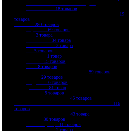
РАСШИРИТЕЛЬНЫЕ БАКИ ДЛЯ
ОТОПЛЕНИЯ
18
товаров
МЕТАЛЛОПЛАСТИКОВЫЕ ТРУБЫ И ФИТИНГИ
19
товаров
НАСОСЫ
280
товаров
AQUARIO
69
товаров
DAB
3
товара
GRUNDFOS
34
товара
MILLENNIUM
2
товара
SFA
5
товаров
UNIPUMP
1
товар
VALTEC
15
товаров
WILO
8
товаров
Автоматика и принадлежности
59
товаров
ВИХРЬ
29
товаров
ВОДОЛЕЙ
6
товаров
ДЖИЛЕКС
81
товар
ХОЗЯИН
5
товаров
ПНД ТРУБЫ И ФИТИНГИ
45
товаров
ПОЛИПРОПИЛЕНОВЫЕ ТРУБЫ И ФИТИНГИ
116
товаров
ПОЛОТЕНЦЕСУШИТЕЛИ
43
товара
Водяные
30
товаров
Комплектующие
11
товаров
Электрические
2
товара