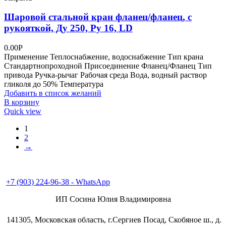
Шаровой стальной кран фланец/фланец, с
рукояткой, Ду 250, Ру 16, LD
0.00
Р
Применение Теплоснабжение, водоснабжение Тип крана
Стандартнопроходной Присоединение Фланец/Фланец Тип
привода Ручка-рычаг Рабочая среда Вода, водный раствор
гликоля до 50% Температура
Добавить в список желаний
В корзину
Quick view
1
2
→
+7 (496) 547-98-57
+7 (903) 224-93-79
+7 (903) 224-96-38 - WhatsApp
ИП Сосина Юлия Владимировна
141305, Московская область, г.Сергиев Посад, Скобяное ш., д.