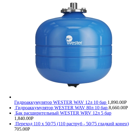
Гидроаккумулятор WESTER WAV 12л 10 бар
1,890.00
Р
Гидроаккумулятор WESTER WAV 80л 10 бар
8,660.00
Р
Бак расширительный WESTER WRV 12л 5 бар
1,840.00
Р
Переход 110 х 50/75 (110 раструб - 50/75 гладкий конец)
705.00
Р