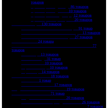
товаров
Кран шаровой для воды
86
товаров
Кран шаровой для газа
10
товаров
Кран шаровой под сварку
12
товаров
Кран шаровой фланцевый
20
товаров
КАНАЛИЗАЦИЯ
130
товаров
ВНУТРЕННЯЯ КАНАЛИЗАЦИЯ
91
товар
МАЛОШУМНАЯ КАНАЛИЗАЦИЯ
13
товаров
НАРУЖНАЯ КАНАЛИЗАЦИЯ
27
товаров
КОЛЛЕКТОРЫ
24
товара
КОНТРОЛЬНО-ИЗМЕРИТЕЛЬНЫЕ ПРИБОРЫ
77
товаров
Манометры
13
товаров
Счетчики воды
31
товар
Счетчики газа
10
товаров
Термоманометры
10
товаров
Термометры
14
товаров
КОТЛЫ ОТОПЛЕНИЯ
18
товаров
ГАЗОВЫЕ
1
товар
ЭЛЕКТРИЧЕСКИЕ
17
товаров
МЕДНЫЕ ТРУБЫ И ФИТИНГИ
19
товаров
МЕМБРАННЫЕ БАКИ
71
товар
ГИДРОАККУМУЛЯТОРЫ
20
товаров
КОМПЛЕКТУЮЩИЕ ДЛЯ БАКОВ
26
товаров
РАСШИРИТЕЛЬНЫЕ БАКИ ДЛЯ ГВС
7
товаров