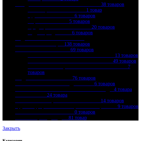
ПРЕДОХРАНИТЕЛЬНАЯ АРМАТУРА
38
товаров
Балансировочные клапаны
1
товар
Группы безопасности
6
товаров
Обратные клапаны
5
товаров
Предохранительные клапаны
20
товаров
Редукторы давления
6
товаров
РАДИАТОРЫ ОТОПЛЕНИЯ И
КОМПЛЕКТУЮЩИЕ
138
товаров
РЕЗЬБОВЫЕ ФИТИНГИ
69
товаров
БРОНЗОВЫЕ РЕЗЬБОВЫЕ ФИТИНГИ
13
товаров
ЛАТУННЫЕ РЕЗЬБОВЫЕ ФИТИНГИ
49
товаров
ЧУГУННЫЕ ОЦИНКОВАННЫЕ ФИТИНГИ
7
товаров
САДОВЫЙ ИНВЕНТАРЬ
76
товаров
СИСТЕМЫ АНТИОБЛЕДЕНЕНИЯ
6
товаров
СИСТЕМЫ КОНТРОЛЯ ПРОТЕЧКИ ВОДЫ
4
товара
СМЕСИТЕЛИ
24
товара
ТЕПЛОИЗОЛЯЦИЯ И АКСЕССУАРЫ
14
товаров
Труба гофрированная из нерж стали и фитинги
9
товаров
ШКАФ КОЛЛЕКТОРНЫЙ
0
товаров
ШЛАНГИ, ПОДВОДКА
81
товар
Закрыть
Категории