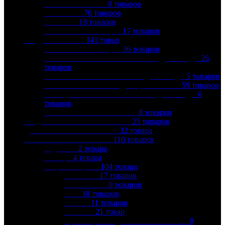
ROYAL THERMO
8
товаров
THERMEX
70
товаров
ZANUSSI
18
товаров
КОМПЛЕКТУЮЩИЕ
17
товаров
ВОДООЧИСТКА
141
товар
КОМПЛЕКТУЮЩИЕ
36
товаров
МАГИСТРАЛЬНЫЕ ФИЛЬТРЫ ДЛЯ ВОДЫ
26
товаров
МЕМБРАННЫЕ ФИЛЬТРЫ ДЛЯ ВОДЫ
5
товаров
СМЕННЫЕ КАРТРИДЖИ, ЗАСЫПКА
59
товаров
СТАЦИОНАРНЫЕ ФИЛЬТРЫ ДЛЯ ВОДЫ
6
товаров
ФИЛЬТРЫ — КУВШИНЫ
8
товаров
ВОДОСЛИВНАЯ АРМАТУРА
25
товаров
ДРЕНАЖНЫЕ СИСТЕМЫ
32
товара
ЗАПОРНАЯ АРМАТУРА
110
товаров
Задвижки
2
товара
Затворы
4
товара
Шаровые краны
104
товара
BUGATTI
17
товаров
GIACOMINI
0
товаров
ITAP
18
товаров
STOUT
11
товаров
VALTEC
21
товар
Кран шаровой для бытовой техники
8