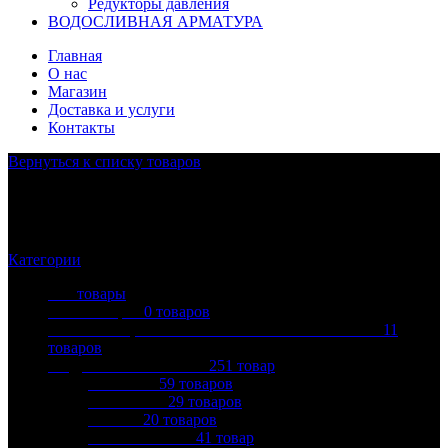
Редукторы давления
ВОДОСЛИВНАЯ АРМАТУРА
Главная
О нас
Магазин
Доставка и услуги
Контакты
Вернуться к списку товаров
Кран шаровой фланцевый
Категории
Все
товары
Без категории
0
товаров
АСБЕСТОЦЕМЕНТНЫЕ ТРУБЫ И ФИТИНГИ
11
товаров
ВОДОНАГРЕВАТЕЛИ
251
товар
ARISTON
59
товаров
ATLANTIC
29
товаров
BALLU
20
товаров
ELECTROLUX
41
товар