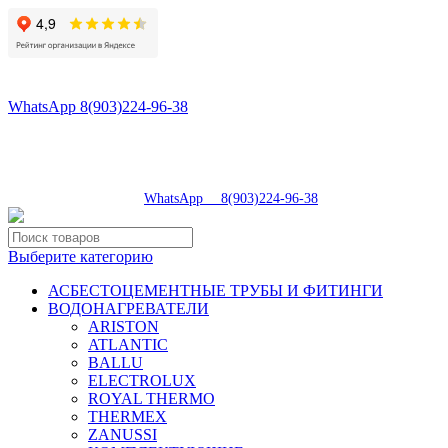
8(496)547-98-57
8(903)224-93-79
WhatsApp 8(903)224-96-38
tdsaturn@yandex.ru
Московская область, г.Сергиев Посад, Скобяное ш., д. 5А
пн-пт 9:00-19:00 | суб 9:00-18:00 | вос 9:00-17:00
8(496)547-98-57
|
WhatsApp 8(903)224-96-38
Выберите категорию
АСБЕСТОЦЕМЕНТНЫЕ ТРУБЫ И ФИТИНГИ
ВОДОНАГРЕВАТЕЛИ
ARISTON
ATLANTIC
BALLU
ELECTROLUX
ROYAL THERMO
THERMEX
ZANUSSI