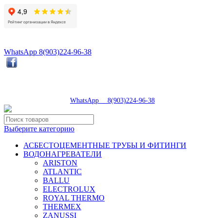
8(496)547-98-57
8(903)224-93-79
WhatsApp 8(903)224-96-38
tdsaturn@yandex.ru
Московская область, г.Сергиев Посад, Скобяное ш., д. 5А
пн-пт 9:00-19:00 | суб 9:00-18:00 | вос 9:00-17:00
8(496)547-98-57
|
WhatsApp 8(903)224-96-38
Выберите категорию
АСБЕСТОЦЕМЕНТНЫЕ ТРУБЫ И ФИТИНГИ
ВОДОНАГРЕВАТЕЛИ
ARISTON
ATLANTIC
BALLU
ELECTROLUX
ROYAL THERMO
THERMEX
ZANUSSI