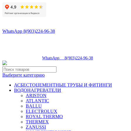
8(496)547-98-57
8(903)224-93-79
WhatsApp 8(903)224-96-38
tdsaturn@yandex.ru
Московская область, г.Сергиев Посад, Скобяное ш., д. 5А
пн-пт 9:00-19:00 | суб 9:00-18:00 | вос 9:00-17:00
8(496)547-98-57
|
WhatsApp 8(903)224-96-38
Выберите категорию
АСБЕСТОЦЕМЕНТНЫЕ ТРУБЫ И ФИТИНГИ
ВОДОНАГРЕВАТЕЛИ
ARISTON
ATLANTIC
BALLU
ELECTROLUX
ROYAL THERMO
THERMEX
ZANUSSI