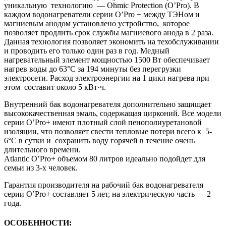
уникальную технологию — Ohmic Protection (O’Pro). В
каждом водонагреватели серии O’Pro + между ТЭНом и
магниевым анодом установлено устройство, которое
позволяет продлить срок службы магниевого анода в 2 раза.
Данная технология позволяет экономить на техобслуживании
и проводить его только один раз в год. Медный
нагревательный элемент мощностью 1500 Вт обеспечивает
нагрев воды до 63°C за 194 минуты без перегрузки
электросети. Расход электроэнергии на 1 цикл нагрева при
этом составит около 5 кВт·ч.
Внутренний бак водонагревателя дополнительно защищает
высококачественная эмаль, содержащая цирконий. Все модели
серии O’Pro+ имеют плотный слой пенополиуретановой
изоляции, что позволяет свести тепловые потери всего к 5-
6°C в сутки и сохранить воду горячей в течение очень
длительного времени.
Atlantic O’Pro+ объемом 80 литров идеально подойдет для
семьи из 3-х человек.
Гарантия производителя на рабочий бак водонагревателя
серии O’Pro+ составляет 5 лет, на электрическую часть — 2
года.
ОСОБЕННОСТИ: