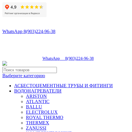
8(496)547-98-57
8(903)224-93-79
WhatsApp 8(903)224-96-38
tdsaturn@yandex.ru
Московская область, г.Сергиев Посад, Скобяное ш., д. 5А
пн-пт 9:00-19:00 | суб 9:00-18:00 | вос 9:00-17:00
8(496)547-98-57
|
WhatsApp 8(903)224-96-38
Выберите категорию
АСБЕСТОЦЕМЕНТНЫЕ ТРУБЫ И ФИТИНГИ
ВОДОНАГРЕВАТЕЛИ
ARISTON
ATLANTIC
BALLU
ELECTROLUX
ROYAL THERMO
THERMEX
ZANUSSI