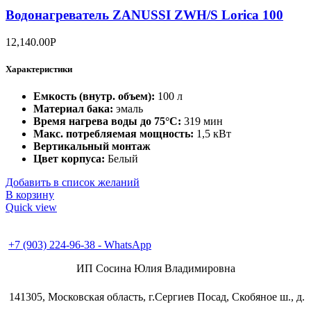
Водонагреватель ZANUSSI ZWH/S Lorica 100
12,140.00
Р
Характеристики
Емкость (внутр. объем):
100 л
Материал бака:
эмаль
Время нагрева воды до 75°С:
319 мин
Макс. потребляемая мощность:
1,5 кВт
Вертикальный монтаж
Цвет корпуса:
Белый
Добавить в список желаний
В корзину
Quick view
+7 (496) 547-98-57
+7 (903) 224-93-79
+7 (903) 224-96-38 - WhatsApp
ИП Сосина Юлия Владимировна
141305, Московская область, г.Сергиев Посад, Скобяное ш., д.