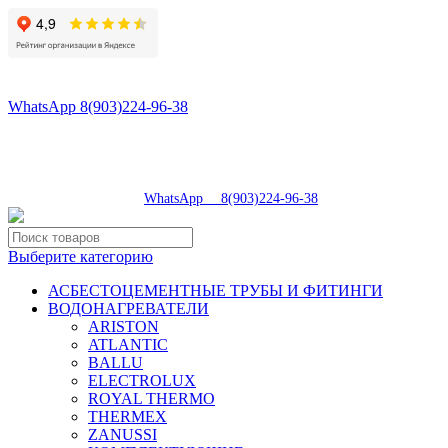
8(496)547-98-57
8(903)224-93-79
WhatsApp 8(903)224-96-38
tdsaturn@yandex.ru
Московская область, г.Сергиев Посад, Скобяное ш., д. 5А
пн-пт 9:00-19:00 | суб 9:00-18:00 | вос 9:00-17:00
8(496)547-98-57
|
WhatsApp 8(903)224-96-38
Выберите категорию
АСБЕСТОЦЕМЕНТНЫЕ ТРУБЫ И ФИТИНГИ
ВОДОНАГРЕВАТЕЛИ
ARISTON
ATLANTIC
BALLU
ELECTROLUX
ROYAL THERMO
THERMEX
ZANUSSI