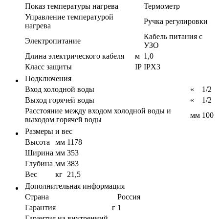
Показ температуры нагрева
Термометр
Управление температурой
Ручка регулировки
нагрева
Кабель питания с
Электропитание
УЗО
Длина электрического кабеля
м
1,0
Класс защиты
IP
IPX3
Подключения
Вход холодной воды
«
1/2
Выход горячей воды
«
1/2
Расстояние между входом холодной воды и
мм
100
выходом горячей воды
Размеры и вес
Высота
мм
1178
Ширина
мм
353
Глубина
мм
383
Вес
кг
21,5
Дополнительная информация
Страна
Россия
Гарантия
г
1
Гарантия на внутренний