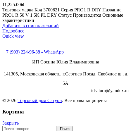
11,225.00
Р
Торговая марка Код 3700621 Серия PRO1 R DRY Название
PRO1 R 50 V 1,5K PL DRY Статус Производится Основные
характеристики
Добавить в список желаний
Подробнее
Quick view
+7 (496) 547-98-57
+7 (903) 224-93-79
+7 (903) 224-96-38 - WhatsApp
ИП Сосина Юлия Владимировна
141305, Московская область, г.Сергиев Посад, Скобяное ш., д.
5А
tdsaturn@yandex.ru
© 2026
Торговый дом Сатурн
. Все права защищены
Корзина
Закрыть
Поиск