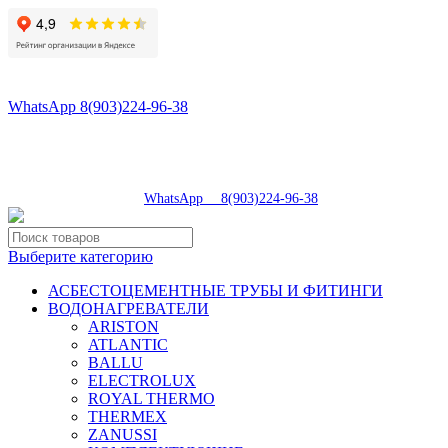
8(496)547-98-57
8(903)224-93-79
WhatsApp 8(903)224-96-38
tdsaturn@yandex.ru
Московская область, г.Сергиев Посад, Скобяное ш., д. 5А
пн-пт 9:00-19:00 | суб 9:00-18:00 | вос 9:00-17:00
8(496)547-98-57
|
WhatsApp 8(903)224-96-38
Выберите категорию
АСБЕСТОЦЕМЕНТНЫЕ ТРУБЫ И ФИТИНГИ
ВОДОНАГРЕВАТЕЛИ
ARISTON
ATLANTIC
BALLU
ELECTROLUX
ROYAL THERMO
THERMEX
ZANUSSI