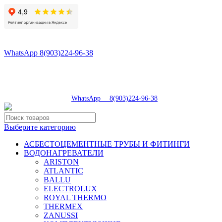
8(496)547-98-57
8(903)224-93-79
WhatsApp 8(903)224-96-38
tdsaturn@yandex.ru
Московская область, г.Сергиев Посад, Скобяное ш., д. 5А
пн-пт 9:00-19:00 | суб 9:00-18:00 | вос 9:00-17:00
8(496)547-98-57
|
WhatsApp 8(903)224-96-38
Выберите категорию
АСБЕСТОЦЕМЕНТНЫЕ ТРУБЫ И ФИТИНГИ
ВОДОНАГРЕВАТЕЛИ
ARISTON
ATLANTIC
BALLU
ELECTROLUX
ROYAL THERMO
THERMEX
ZANUSSI