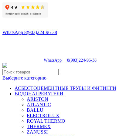
8(496)547-98-57
8(903)224-93-79
WhatsApp 8(903)224-96-38
tdsaturn@yandex.ru
Московская область, г.Сергиев Посад, Скобяное ш., д. 5А
пн-пт 9:00-19:00 | суб 9:00-18:00 | вос 9:00-17:00
8(496)547-98-57
|
WhatsApp 8(903)224-96-38
Выберите категорию
АСБЕСТОЦЕМЕНТНЫЕ ТРУБЫ И ФИТИНГИ
ВОДОНАГРЕВАТЕЛИ
ARISTON
ATLANTIC
BALLU
ELECTROLUX
ROYAL THERMO
THERMEX
ZANUSSI