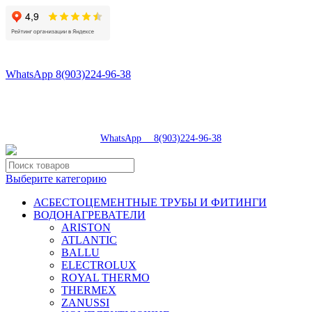
8(496)547-98-57
8(903)224-93-79
WhatsApp 8(903)224-96-38
tdsaturn@yandex.ru
Московская область, г.Сергиев Посад, Скобяное ш., д. 5А
пн-пт 9:00-19:00 | суб 9:00-18:00 | вос 9:00-17:00
8(496)547-98-57
|
WhatsApp 8(903)224-96-38
Выберите категорию
АСБЕСТОЦЕМЕНТНЫЕ ТРУБЫ И ФИТИНГИ
ВОДОНАГРЕВАТЕЛИ
ARISTON
ATLANTIC
BALLU
ELECTROLUX
ROYAL THERMO
THERMEX
ZANUSSI