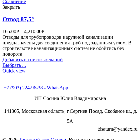
Сравнение
Закрыть
Отвод 87,5°
165.00
Р
–
4,210.00
Р
Отводы для трубопроводов наружной канализации
предназначены для соединения труб под заданным углом. В
строительстве канализационных систем не обойтись без
поворота
Добавить в список желаний
Выбрать ...
Quick view
+7 (496) 547-98-57
+7 (903) 224-93-79
+7 (903) 224-96-38 - WhatsApp
ИП Сосина Юлия Владимировна
141305, Московская область, г.Сергиев Посад, Скобяное ш., д.
5А
tdsaturn@yandex.ru
© 2026
Торговый дом Сатурн
. Все права защищены