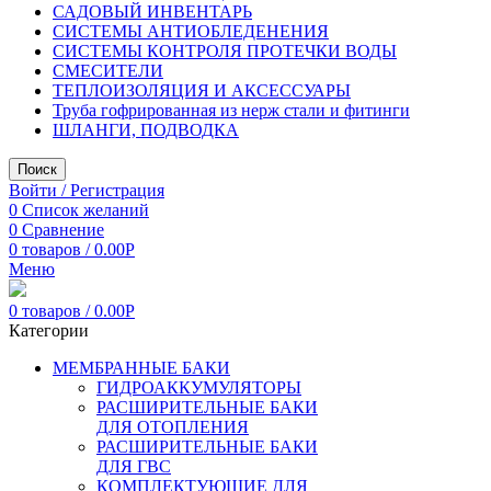
САДОВЫЙ ИНВЕНТАРЬ
СИСТЕМЫ АНТИОБЛЕДЕНЕНИЯ
СИСТЕМЫ КОНТРОЛЯ ПРОТЕЧКИ ВОДЫ
СМЕСИТЕЛИ
ТЕПЛОИЗОЛЯЦИЯ И АКСЕССУАРЫ
Труба гофрированная из нерж стали и фитинги
ШЛАНГИ, ПОДВОДКА
Поиск
Войти / Регистрация
0
Список желаний
0
Сравнение
0
товаров
/
0.00
Р
Меню
0
товаров
/
0.00
Р
Категории
МЕМБРАННЫЕ БАКИ
ГИДРОАККУМУЛЯТОРЫ
РАСШИРИТЕЛЬНЫЕ БАКИ
ДЛЯ ОТОПЛЕНИЯ
РАСШИРИТЕЛЬНЫЕ БАКИ
ДЛЯ ГВС
КОМПЛЕКТУЮЩИЕ ДЛЯ