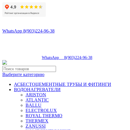
8(496)547-98-57
8(903)224-93-79
WhatsApp 8(903)224-96-38
tdsaturn@yandex.ru
Московская область, г.Сергиев Посад, Скобяное ш., д. 5А
пн-пт 9:00-19:00 | суб 9:00-18:00 | вос 9:00-17:00
8(496)547-98-57
|
WhatsApp 8(903)224-96-38
Выберите категорию
АСБЕСТОЦЕМЕНТНЫЕ ТРУБЫ И ФИТИНГИ
ВОДОНАГРЕВАТЕЛИ
ARISTON
ATLANTIC
BALLU
ELECTROLUX
ROYAL THERMO
THERMEX
ZANUSSI