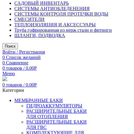
САДОВЫЙ ИНВЕНТАРЬ
СИСТЕМЫ АНТИОБЛЕДЕНЕНИЯ
СИСТЕМЫ КОНТРОЛЯ ПРОТЕЧКИ ВОДЫ
СМЕСИТЕЛИ
ТЕПЛОИЗОЛЯЦИЯ И АКСЕССУАРЫ
Труба гофрированная из нерж стали и фитинги
ШЛАНГИ, ПОДВОДКА
Поиск
Войти / Регистрация
0
Список желаний
0
Сравнение
0
товаров
/
0.00
Р
Меню
0
товаров
/
0.00
Р
Категории
МЕМБРАННЫЕ БАКИ
ГИДРОАККУМУЛЯТОРЫ
РАСШИРИТЕЛЬНЫЕ БАКИ
ДЛЯ ОТОПЛЕНИЯ
РАСШИРИТЕЛЬНЫЕ БАКИ
ДЛЯ ГВС
КОМПЛЕКТУЮЩИЕ ДЛЯ