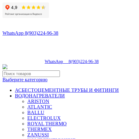
8(496)547-98-57
8(903)224-93-79
WhatsApp 8(903)224-96-38
tdsaturn@yandex.ru
Московская область, г.Сергиев Посад, Скобяное ш., д. 5А
пн-пт 9:00-19:00 | суб 9:00-18:00 | вос 9:00-17:00
8(496)547-98-57
|
WhatsApp 8(903)224-96-38
Выберите категорию
АСБЕСТОЦЕМЕНТНЫЕ ТРУБЫ И ФИТИНГИ
ВОДОНАГРЕВАТЕЛИ
ARISTON
ATLANTIC
BALLU
ELECTROLUX
ROYAL THERMO
THERMEX
ZANUSSI