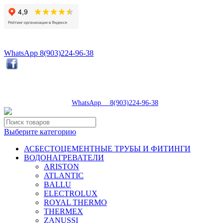
8(496)547-98-57
8(903)224-93-79
WhatsApp 8(903)224-96-38
tdsaturn@yandex.ru
Московская область, г.Сергиев Посад, Скобяное ш., д. 5А
пн-пт 9:00-19:00 | суб 9:00-18:00 | вос 9:00-17:00
8(496)547-98-57
|
WhatsApp 8(903)224-96-38
Выберите категорию
АСБЕСТОЦЕМЕНТНЫЕ ТРУБЫ И ФИТИНГИ
ВОДОНАГРЕВАТЕЛИ
ARISTON
ATLANTIC
BALLU
ELECTROLUX
ROYAL THERMO
THERMEX
ZANUSSI