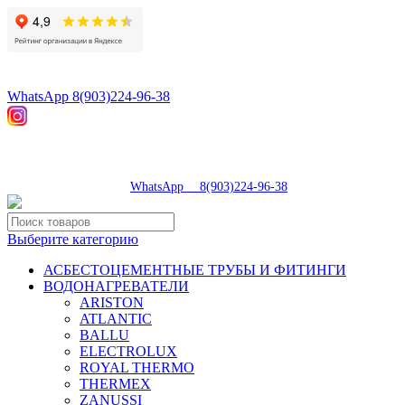
8(496)547-98-57
8(903)224-93-79
WhatsApp 8(903)224-96-38
tdsaturn@yandex.ru
Московская область, г.Сергиев Посад, Скобяное ш., д. 5А
пн-пт 9:00-19:00 | суб 9:00-18:00 | вос 9:00-17:00
8(496)547-98-57
|
WhatsApp 8(903)224-96-38
Выберите категорию
АСБЕСТОЦЕМЕНТНЫЕ ТРУБЫ И ФИТИНГИ
ВОДОНАГРЕВАТЕЛИ
ARISTON
ATLANTIC
BALLU
ELECTROLUX
ROYAL THERMO
THERMEX
ZANUSSI