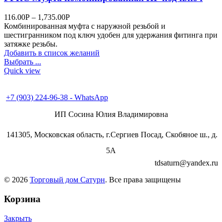
116.00
Р
–
1,735.00
Р
Комбинированная муфта с наружной резьбой и
шестигранником под ключ удобен для удержания фитинга при
затяжке резьбы.
Добавить в список желаний
Выбрать ...
Quick view
+7 (496) 547-98-57
+7 (903) 224-93-79
+7 (903) 224-96-38 - WhatsApp
ИП Сосина Юлия Владимировна
141305, Московская область, г.Сергиев Посад, Скобяное ш., д.
5А
tdsaturn@yandex.ru
© 2026
Торговый дом Сатурн
. Все права защищены
Корзина
Закрыть