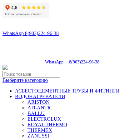
8(496)547-98-57
8(903)224-93-79
WhatsApp 8(903)224-96-38
tdsaturn@yandex.ru
Московская область, г.Сергиев Посад, Скобяное ш., д. 5А
пн-пт 9:00-19:00 | суб 9:00-18:00 | вос 9:00-17:00
8(496)547-98-57
|
WhatsApp 8(903)224-96-38
Выберите категорию
АСБЕСТОЦЕМЕНТНЫЕ ТРУБЫ И ФИТИНГИ
ВОДОНАГРЕВАТЕЛИ
ARISTON
ATLANTIC
BALLU
ELECTROLUX
ROYAL THERMO
THERMEX
ZANUSSI