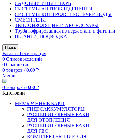
САДОВЫЙ ИНВЕНТАРЬ
СИСТЕМЫ АНТИОБЛЕДЕНЕНИЯ
СИСТЕМЫ КОНТРОЛЯ ПРОТЕЧКИ ВОДЫ
СМЕСИТЕЛИ
ТЕПЛОИЗОЛЯЦИЯ И АКСЕССУАРЫ
Труба гофрированная из нерж стали и фитинги
ШЛАНГИ, ПОДВОДКА
Поиск
Войти / Регистрация
0
Список желаний
0
Сравнение
0
товаров
/
0.00
Р
Меню
0
товаров
/
0.00
Р
Категории
МЕМБРАННЫЕ БАКИ
ГИДРОАККУМУЛЯТОРЫ
РАСШИРИТЕЛЬНЫЕ БАКИ
ДЛЯ ОТОПЛЕНИЯ
РАСШИРИТЕЛЬНЫЕ БАКИ
ДЛЯ ГВС
КОМПЛЕКТУЮЩИЕ ДЛЯ