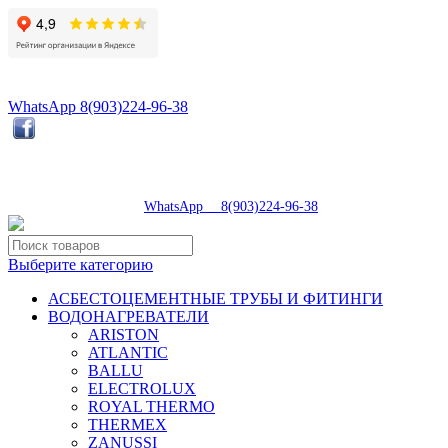
8(496)547-98-57
8(903)224-93-79
WhatsApp 8(903)224-96-38
tdsaturn@yandex.ru
Московская область, г.Сергиев Посад, Скобяное ш., д. 5А
пн-пт 9:00-19:00 | суб 9:00-18:00 | вос 9:00-17:00
8(496)547-98-57
|
WhatsApp 8(903)224-96-38
Выберите категорию
АСБЕСТОЦЕМЕНТНЫЕ ТРУБЫ И ФИТИНГИ
ВОДОНАГРЕВАТЕЛИ
ARISTON
ATLANTIC
BALLU
ELECTROLUX
ROYAL THERMO
THERMEX
ZANUSSI