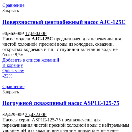
Сравнение
Закрыть
Поверхностный центробежный насос AJC-125C
20,362.00
Р
17,690.00
Р
Насос модели
AJC-125С
предназначен для перекачивания
чистой холодной пресной воды из колодцев, скважин,
открытых водоемов и т.п. с глубиной залегания воды не
более 8,5м.
Добавить в список желаний
В корзину
Quick view
-22%
Сравнение
Закрыть
Погружной скважинный насос ASP1Е-125-75
32,429.00
Р
25,432.00
Р
Насосы серии ASP1Е-125-75 предназначены для
перекачивания чистой пресной холодной воды с нейтральным
уровнем pH из скважин внутренним диаметром не менее