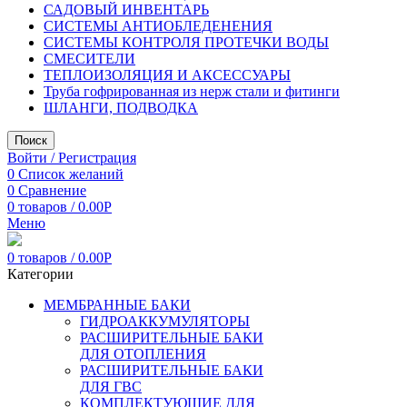
САДОВЫЙ ИНВЕНТАРЬ
СИСТЕМЫ АНТИОБЛЕДЕНЕНИЯ
СИСТЕМЫ КОНТРОЛЯ ПРОТЕЧКИ ВОДЫ
СМЕСИТЕЛИ
ТЕПЛОИЗОЛЯЦИЯ И АКСЕССУАРЫ
Труба гофрированная из нерж стали и фитинги
ШЛАНГИ, ПОДВОДКА
Поиск
Войти / Регистрация
0
Список желаний
0
Сравнение
0
товаров
/
0.00
Р
Меню
0
товаров
/
0.00
Р
Категории
МЕМБРАННЫЕ БАКИ
ГИДРОАККУМУЛЯТОРЫ
РАСШИРИТЕЛЬНЫЕ БАКИ
ДЛЯ ОТОПЛЕНИЯ
РАСШИРИТЕЛЬНЫЕ БАКИ
ДЛЯ ГВС
КОМПЛЕКТУЮЩИЕ ДЛЯ