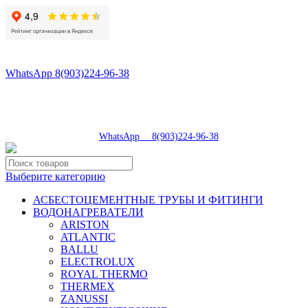
8(496)547-98-57
8(903)224-93-79
WhatsApp 8(903)224-96-38
tdsaturn@yandex.ru
Московская область, г.Сергиев Посад, Скобяное ш., д. 5А
пн-пт 9:00-19:00 | суб 9:00-18:00 | вос 9:00-17:00
8(496)547-98-57
|
WhatsApp 8(903)224-96-38
Выберите категорию
АСБЕСТОЦЕМЕНТНЫЕ ТРУБЫ И ФИТИНГИ
ВОДОНАГРЕВАТЕЛИ
ARISTON
ATLANTIC
BALLU
ELECTROLUX
ROYAL THERMO
THERMEX
ZANUSSI