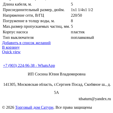
Длина кабеля, м.
5
Присоединительный размер, дюйм.
1х1 1/4х1 1/2
Напряжение сети, В/ГЦ
220/50
Погружение в толщу воды, м.
8
Max.размер пропускаемых частиц, мм.
5
Корпус насоса
пластик
Тип выключателя
поплавковый
Добавить в список желаний
В корзину
Quick view
+7 (496) 547-98-57
+7 (903) 224-93-79
+7 (903) 224-96-38 - WhatsApp
ИП Сосина Юлия Владимировна
141305, Московская область, г.Сергиев Посад, Скобяное ш., д.
5А
tdsaturn@yandex.ru
© 2026
Торговый дом Сатурн
. Все права защищены