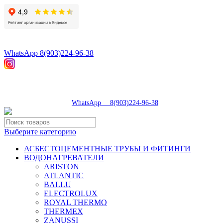
8(496)547-98-57
8(903)224-93-79
WhatsApp 8(903)224-96-38
tdsaturn@yandex.ru
Московская область, г.Сергиев Посад, Скобяное ш., д. 5А
пн-пт 9:00-19:00 | суб 9:00-18:00 | вос 9:00-17:00
8(496)547-98-57
|
WhatsApp 8(903)224-96-38
Выберите категорию
АСБЕСТОЦЕМЕНТНЫЕ ТРУБЫ И ФИТИНГИ
ВОДОНАГРЕВАТЕЛИ
ARISTON
ATLANTIC
BALLU
ELECTROLUX
ROYAL THERMO
THERMEX
ZANUSSI