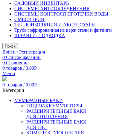
САДОВЫЙ ИНВЕНТАРЬ
СИСТЕМЫ АНТИОБЛЕДЕНЕНИЯ
СИСТЕМЫ КОНТРОЛЯ ПРОТЕЧКИ ВОДЫ
СМЕСИТЕЛИ
ТЕПЛОИЗОЛЯЦИЯ И АКСЕССУАРЫ
Труба гофрированная из нерж стали и фитинги
ШЛАНГИ, ПОДВОДКА
Поиск
Войти / Регистрация
0
Список желаний
0
Сравнение
0
товаров
/
0.00
Р
Меню
0
товаров
/
0.00
Р
Категории
МЕМБРАННЫЕ БАКИ
ГИДРОАККУМУЛЯТОРЫ
РАСШИРИТЕЛЬНЫЕ БАКИ
ДЛЯ ОТОПЛЕНИЯ
РАСШИРИТЕЛЬНЫЕ БАКИ
ДЛЯ ГВС
КОМПЛЕКТУЮЩИЕ ДЛЯ