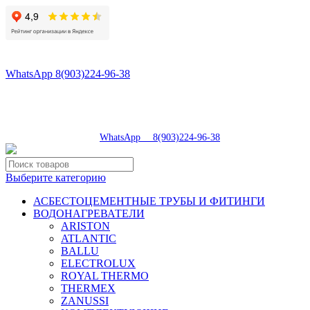
8(496)547-98-57
8(903)224-93-79
WhatsApp 8(903)224-96-38
tdsaturn@yandex.ru
Московская область, г.Сергиев Посад, Скобяное ш., д. 5А
пн-пт 9:00-19:00 | суб 9:00-18:00 | вос 9:00-17:00
8(496)547-98-57
|
WhatsApp 8(903)224-96-38
Выберите категорию
АСБЕСТОЦЕМЕНТНЫЕ ТРУБЫ И ФИТИНГИ
ВОДОНАГРЕВАТЕЛИ
ARISTON
ATLANTIC
BALLU
ELECTROLUX
ROYAL THERMO
THERMEX
ZANUSSI