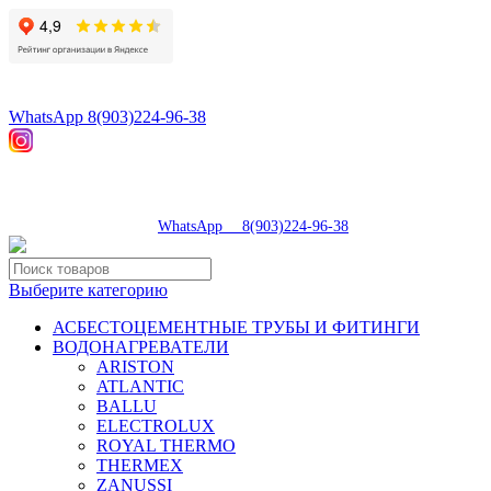
8(496)547-98-57
8(903)224-93-79
WhatsApp 8(903)224-96-38
tdsaturn@yandex.ru
Московская область, г.Сергиев Посад, Скобяное ш., д. 5А
пн-пт 9:00-19:00 | суб 9:00-18:00 | вос 9:00-17:00
8(496)547-98-57
|
WhatsApp 8(903)224-96-38
Выберите категорию
АСБЕСТОЦЕМЕНТНЫЕ ТРУБЫ И ФИТИНГИ
ВОДОНАГРЕВАТЕЛИ
ARISTON
ATLANTIC
BALLU
ELECTROLUX
ROYAL THERMO
THERMEX
ZANUSSI