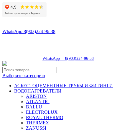
8(496)547-98-57
8(903)224-93-79
WhatsApp 8(903)224-96-38
tdsaturn@yandex.ru
Московская область, г.Сергиев Посад, Скобяное ш., д. 5А
пн-пт 9:00-19:00 | суб 9:00-18:00 | вос 9:00-17:00
8(496)547-98-57
|
WhatsApp 8(903)224-96-38
Выберите категорию
АСБЕСТОЦЕМЕНТНЫЕ ТРУБЫ И ФИТИНГИ
ВОДОНАГРЕВАТЕЛИ
ARISTON
ATLANTIC
BALLU
ELECTROLUX
ROYAL THERMO
THERMEX
ZANUSSI