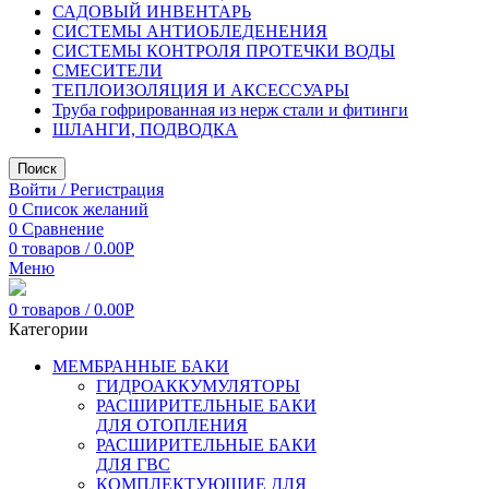
САДОВЫЙ ИНВЕНТАРЬ
СИСТЕМЫ АНТИОБЛЕДЕНЕНИЯ
СИСТЕМЫ КОНТРОЛЯ ПРОТЕЧКИ ВОДЫ
СМЕСИТЕЛИ
ТЕПЛОИЗОЛЯЦИЯ И АКСЕССУАРЫ
Труба гофрированная из нерж стали и фитинги
ШЛАНГИ, ПОДВОДКА
Поиск
Войти / Регистрация
0
Список желаний
0
Сравнение
0
товаров
/
0.00
Р
Меню
0
товаров
/
0.00
Р
Категории
МЕМБРАННЫЕ БАКИ
ГИДРОАККУМУЛЯТОРЫ
РАСШИРИТЕЛЬНЫЕ БАКИ
ДЛЯ ОТОПЛЕНИЯ
РАСШИРИТЕЛЬНЫЕ БАКИ
ДЛЯ ГВС
КОМПЛЕКТУЮЩИЕ ДЛЯ