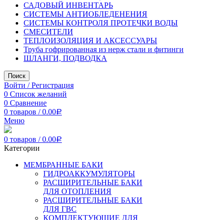
САДОВЫЙ ИНВЕНТАРЬ
СИСТЕМЫ АНТИОБЛЕДЕНЕНИЯ
СИСТЕМЫ КОНТРОЛЯ ПРОТЕЧКИ ВОДЫ
СМЕСИТЕЛИ
ТЕПЛОИЗОЛЯЦИЯ И АКСЕССУАРЫ
Труба гофрированная из нерж стали и фитинги
ШЛАНГИ, ПОДВОДКА
Поиск
Войти / Регистрация
0
Список желаний
0
Сравнение
0
товаров
/
0.00
Р
Меню
0
товаров
/
0.00
Р
Категории
МЕМБРАННЫЕ БАКИ
ГИДРОАККУМУЛЯТОРЫ
РАСШИРИТЕЛЬНЫЕ БАКИ
ДЛЯ ОТОПЛЕНИЯ
РАСШИРИТЕЛЬНЫЕ БАКИ
ДЛЯ ГВС
КОМПЛЕКТУЮЩИЕ ДЛЯ