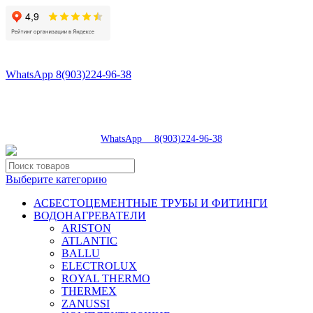
8(496)547-98-57
8(903)224-93-79
WhatsApp 8(903)224-96-38
tdsaturn@yandex.ru
Московская область, г.Сергиев Посад, Скобяное ш., д. 5А
пн-пт 9:00-19:00 | суб 9:00-18:00 | вос 9:00-17:00
8(496)547-98-57
|
WhatsApp 8(903)224-96-38
Выберите категорию
АСБЕСТОЦЕМЕНТНЫЕ ТРУБЫ И ФИТИНГИ
ВОДОНАГРЕВАТЕЛИ
ARISTON
ATLANTIC
BALLU
ELECTROLUX
ROYAL THERMO
THERMEX
ZANUSSI