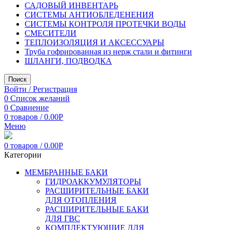
САДОВЫЙ ИНВЕНТАРЬ
СИСТЕМЫ АНТИОБЛЕДЕНЕНИЯ
СИСТЕМЫ КОНТРОЛЯ ПРОТЕЧКИ ВОДЫ
СМЕСИТЕЛИ
ТЕПЛОИЗОЛЯЦИЯ И АКСЕССУАРЫ
Труба гофрированная из нерж стали и фитинги
ШЛАНГИ, ПОДВОДКА
Поиск
Войти / Регистрация
0
Список желаний
0
Сравнение
0
товаров
/
0.00
Р
Меню
0
товаров
/
0.00
Р
Категории
МЕМБРАННЫЕ БАКИ
ГИДРОАККУМУЛЯТОРЫ
РАСШИРИТЕЛЬНЫЕ БАКИ
ДЛЯ ОТОПЛЕНИЯ
РАСШИРИТЕЛЬНЫЕ БАКИ
ДЛЯ ГВС
КОМПЛЕКТУЮЩИЕ ДЛЯ