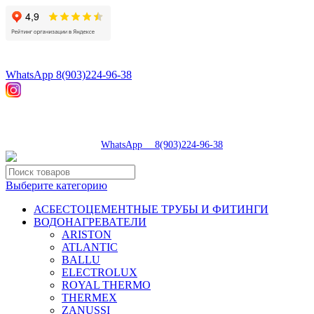
8(496)547-98-57
8(903)224-93-79
WhatsApp 8(903)224-96-38
tdsaturn@yandex.ru
Московская область, г.Сергиев Посад, Скобяное ш., д. 5А
пн-пт 9:00-19:00 | суб 9:00-18:00 | вос 9:00-17:00
8(496)547-98-57
|
WhatsApp 8(903)224-96-38
Выберите категорию
АСБЕСТОЦЕМЕНТНЫЕ ТРУБЫ И ФИТИНГИ
ВОДОНАГРЕВАТЕЛИ
ARISTON
ATLANTIC
BALLU
ELECTROLUX
ROYAL THERMO
THERMEX
ZANUSSI