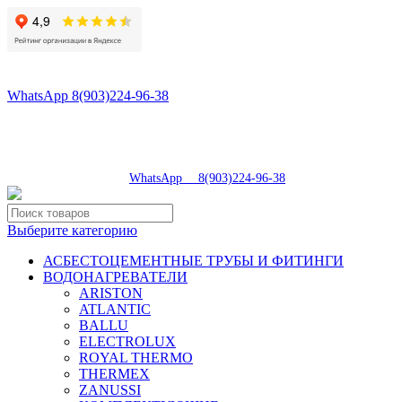
8(496)547-98-57
8(903)224-93-79
WhatsApp 8(903)224-96-38
tdsaturn@yandex.ru
Московская область, г.Сергиев Посад, Скобяное ш., д. 5А
пн-пт 9:00-19:00 | суб 9:00-18:00 | вос 9:00-17:00
8(496)547-98-57
|
WhatsApp 8(903)224-96-38
Выберите категорию
АСБЕСТОЦЕМЕНТНЫЕ ТРУБЫ И ФИТИНГИ
ВОДОНАГРЕВАТЕЛИ
ARISTON
ATLANTIC
BALLU
ELECTROLUX
ROYAL THERMO
THERMEX
ZANUSSI