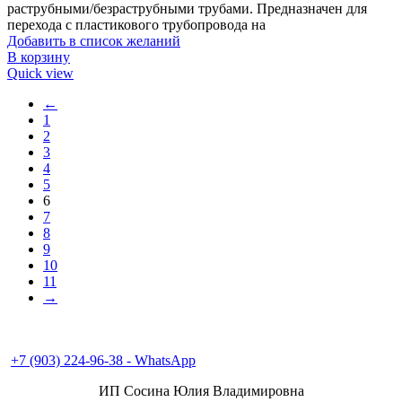
раструбными/безраструбными трубами. Предназначен для
перехода с пластикового трубопровода на
Добавить в список желаний
В корзину
Quick view
←
1
2
3
4
5
6
7
8
9
10
11
→
+7 (496) 547-98-57
+7 (903) 224-93-79
+7 (903) 224-96-38 - WhatsApp
ИП Сосина Юлия Владимировна