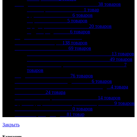
ПРЕДОХРАНИТЕЛЬНАЯ АРМАТУРА
38
товаров
Балансировочные клапаны
1
товар
Группы безопасности
6
товаров
Обратные клапаны
5
товаров
Предохранительные клапаны
20
товаров
Редукторы давления
6
товаров
РАДИАТОРЫ ОТОПЛЕНИЯ И
КОМПЛЕКТУЮЩИЕ
138
товаров
РЕЗЬБОВЫЕ ФИТИНГИ
69
товаров
БРОНЗОВЫЕ РЕЗЬБОВЫЕ ФИТИНГИ
13
товаров
ЛАТУННЫЕ РЕЗЬБОВЫЕ ФИТИНГИ
49
товаров
ЧУГУННЫЕ ОЦИНКОВАННЫЕ ФИТИНГИ
7
товаров
САДОВЫЙ ИНВЕНТАРЬ
76
товаров
СИСТЕМЫ АНТИОБЛЕДЕНЕНИЯ
6
товаров
СИСТЕМЫ КОНТРОЛЯ ПРОТЕЧКИ ВОДЫ
4
товара
СМЕСИТЕЛИ
24
товара
ТЕПЛОИЗОЛЯЦИЯ И АКСЕССУАРЫ
14
товаров
Труба гофрированная из нерж стали и фитинги
9
товаров
ШКАФ КОЛЛЕКТОРНЫЙ
0
товаров
ШЛАНГИ, ПОДВОДКА
81
товар
Закрыть
Категории