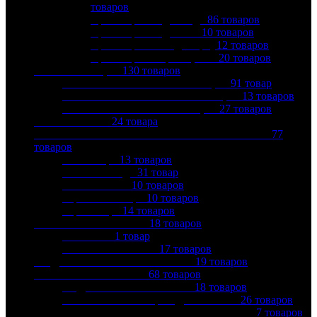
товаров
Кран шаровой для воды
86
товаров
Кран шаровой для газа
10
товаров
Кран шаровой под сварку
12
товаров
Кран шаровой фланцевый
20
товаров
КАНАЛИЗАЦИЯ
130
товаров
ВНУТРЕННЯЯ КАНАЛИЗАЦИЯ
91
товар
МАЛОШУМНАЯ КАНАЛИЗАЦИЯ
13
товаров
НАРУЖНАЯ КАНАЛИЗАЦИЯ
27
товаров
КОЛЛЕКТОРЫ
24
товара
КОНТРОЛЬНО-ИЗМЕРИТЕЛЬНЫЕ ПРИБОРЫ
77
товаров
Манометры
13
товаров
Счетчики воды
31
товар
Счетчики газа
10
товаров
Термоманометры
10
товаров
Термометры
14
товаров
КОТЛЫ ОТОПЛЕНИЯ
18
товаров
ГАЗОВЫЕ
1
товар
ЭЛЕКТРИЧЕСКИЕ
17
товаров
МЕДНЫЕ ТРУБЫ И ФИТИНГИ
19
товаров
МЕМБРАННЫЕ БАКИ
68
товаров
ГИДРОАККУМУЛЯТОРЫ
18
товаров
КОМПЛЕКТУЮЩИЕ ДЛЯ БАКОВ
26
товаров
РАСШИРИТЕЛЬНЫЕ БАКИ ДЛЯ ГВС
7
товаров