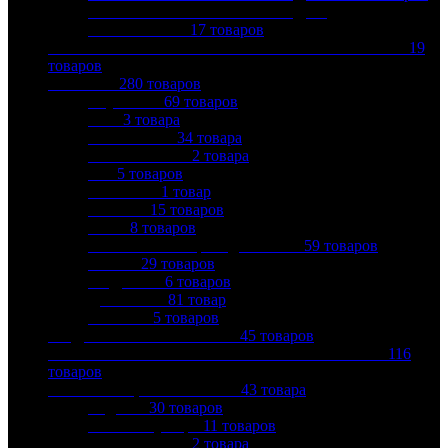
РАСШИРИТЕЛЬНЫЕ БАКИ ДЛЯ
ОТОПЛЕНИЯ
17
товаров
МЕТАЛЛОПЛАСТИКОВЫЕ ТРУБЫ И ФИТИНГИ
19
товаров
НАСОСЫ
280
товаров
AQUARIO
69
товаров
DAB
3
товара
GRUNDFOS
34
товара
MILLENNIUM
2
товара
SFA
5
товаров
UNIPUMP
1
товар
VALTEC
15
товаров
WILO
8
товаров
Автоматика и принадлежности
59
товаров
ВИХРЬ
29
товаров
ВОДОЛЕЙ
6
товаров
ДЖИЛЕКС
81
товар
ХОЗЯИН
5
товаров
ПНД ТРУБЫ И ФИТИНГИ
45
товаров
ПОЛИПРОПИЛЕНОВЫЕ ТРУБЫ И ФИТИНГИ
116
товаров
ПОЛОТЕНЦЕСУШИТЕЛИ
43
товара
Водяные
30
товаров
Комплектующие
11
товаров
Электрические
2
товара