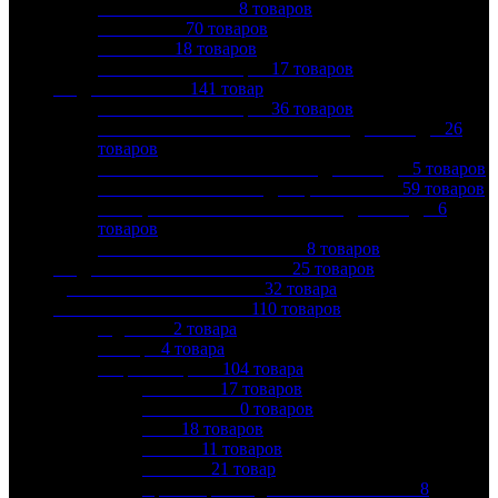
ROYAL THERMO
8
товаров
THERMEX
70
товаров
ZANUSSI
18
товаров
КОМПЛЕКТУЮЩИЕ
17
товаров
ВОДООЧИСТКА
141
товар
КОМПЛЕКТУЮЩИЕ
36
товаров
МАГИСТРАЛЬНЫЕ ФИЛЬТРЫ ДЛЯ ВОДЫ
26
товаров
МЕМБРАННЫЕ ФИЛЬТРЫ ДЛЯ ВОДЫ
5
товаров
СМЕННЫЕ КАРТРИДЖИ, ЗАСЫПКА
59
товаров
СТАЦИОНАРНЫЕ ФИЛЬТРЫ ДЛЯ ВОДЫ
6
товаров
ФИЛЬТРЫ — КУВШИНЫ
8
товаров
ВОДОСЛИВНАЯ АРМАТУРА
25
товаров
ДРЕНАЖНЫЕ СИСТЕМЫ
32
товара
ЗАПОРНАЯ АРМАТУРА
110
товаров
Задвижки
2
товара
Затворы
4
товара
Шаровые краны
104
товара
BUGATTI
17
товаров
GIACOMINI
0
товаров
ITAP
18
товаров
STOUT
11
товаров
VALTEC
21
товар
Кран шаровой для бытовой техники
8