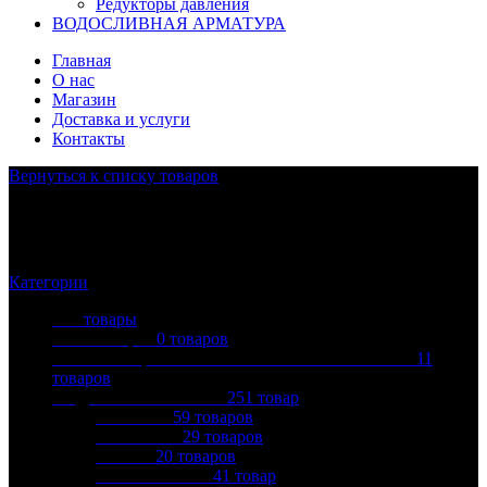
Редукторы давления
ВОДОСЛИВНАЯ АРМАТУРА
Главная
О нас
Магазин
Доставка и услуги
Контакты
Вернуться к списку товаров
КАНАЛИЗАЦИЯ
Категории
Все
товары
Без категории
0
товаров
АСБЕСТОЦЕМЕНТНЫЕ ТРУБЫ И ФИТИНГИ
11
товаров
ВОДОНАГРЕВАТЕЛИ
251
товар
ARISTON
59
товаров
ATLANTIC
29
товаров
BALLU
20
товаров
ELECTROLUX
41
товар