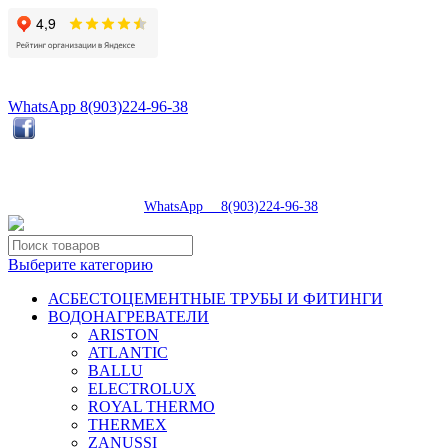
8(496)547-98-57
8(903)224-93-79
WhatsApp 8(903)224-96-38
tdsaturn@yandex.ru
Московская область, г.Сергиев Посад, Скобяное ш., д. 5А
пн-пт 9:00-19:00 | суб 9:00-18:00 | вос 9:00-17:00
8(496)547-98-57
|
WhatsApp 8(903)224-96-38
Выберите категорию
АСБЕСТОЦЕМЕНТНЫЕ ТРУБЫ И ФИТИНГИ
ВОДОНАГРЕВАТЕЛИ
ARISTON
ATLANTIC
BALLU
ELECTROLUX
ROYAL THERMO
THERMEX
ZANUSSI